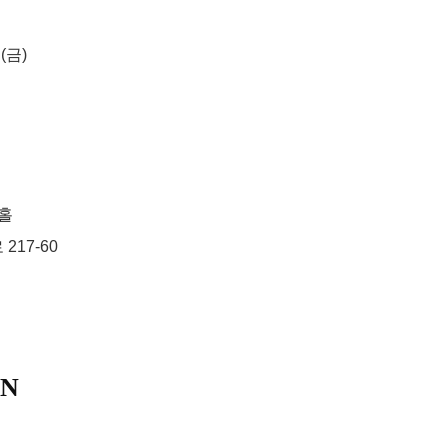
 (금)
3홀
17-60
ON